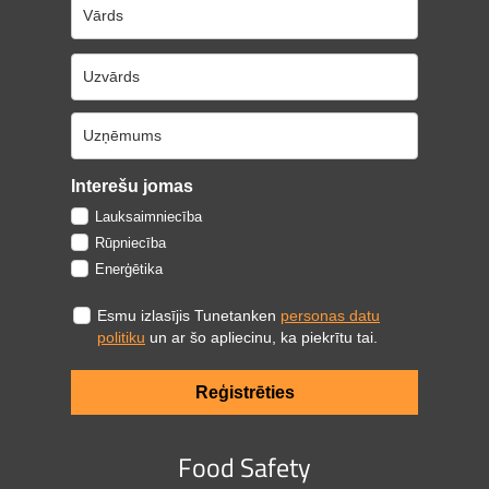
Interešu jomas
Lauksaimniecība
Rūpniecība
Enerģētika
Esmu izlasījis Tunetanken
personas datu
politiku
un ar šo apliecinu, ka piekrītu tai.
Reģistrēties
Food Safety