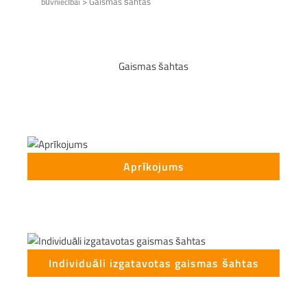
>
Gaismas šahtas
būvniecībai
Gaismas šahtas
Aprīkojums
Individuāli izgatavotas gaismas šahtas