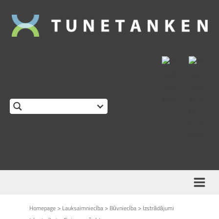
This form is temporarily unavailable.
>
>
>
Homepage
Lauksaimniecība
Būvniecība
Izstrādājumi