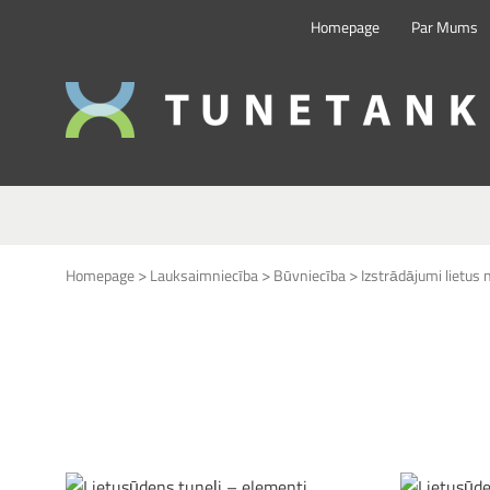
Homepage
Par Mums
This form is temporarily unavailable.
>
>
>
Homepage
Lauksaimniecība
Būvniecība
Izstrādājumi lietus