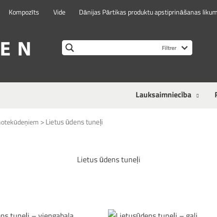
Kompozīts
Vide
Dānijas Pārtikas produktu apstiprināšanas liku
Lauksaimniecība
>
Lietus ūdens tuneļi
 notekūdeņiem
Lietus ūdens tuneļi