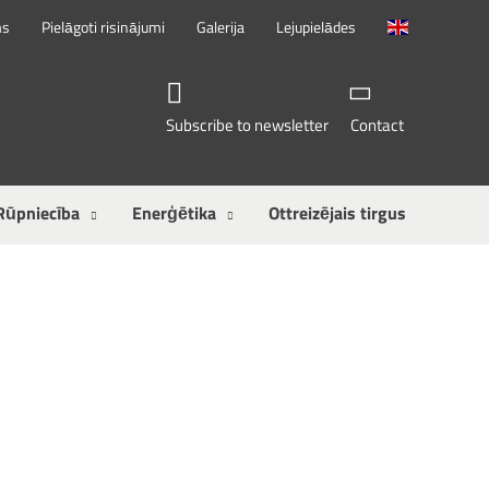
ms
Pielāgoti risinājumi
Galerija
Lejupielādes
Subscribe to newsletter
Contact
Rūpniecība
Enerģētika
Ottreizējais tirgus