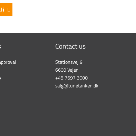
li
s
Contact us
approval
Stationsvej 9
s
6600 Vejen
y
+45 7697 3000
salg@tunetanken.dk