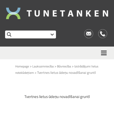
This form is temporarily unavailable.
>
>
>
Homepage
Lauksaimniecība
Būvniecība
Izstrādājumi lietus
>
Tvertnes lietus ūdeņu novadīšanai gruntī
notekūdeņiem
Tvertnes lietus ūdeņu novadīšanai gruntī