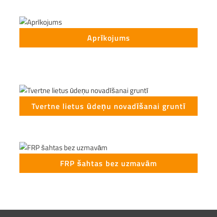
Aprīkojums
Tvertne lietus ūdeņu novadīšanai gruntī
FRP šahtas bez uzmavām