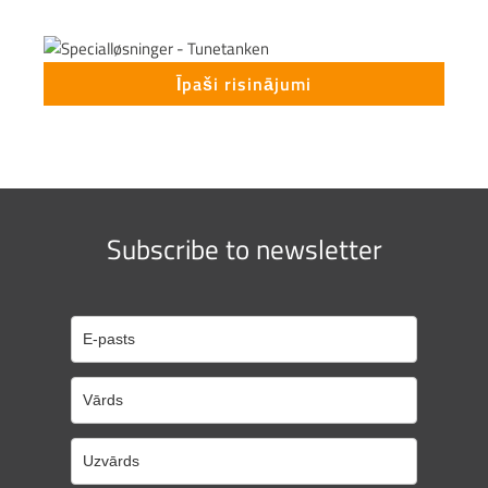
Īpaši risinājumi
Subscribe to newsletter
This form is temporarily unavailable.