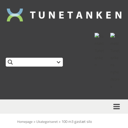
This form is temporarily unavailable.
>
>
100 m3 gastæt silo
Homepage
Ukategoriseret