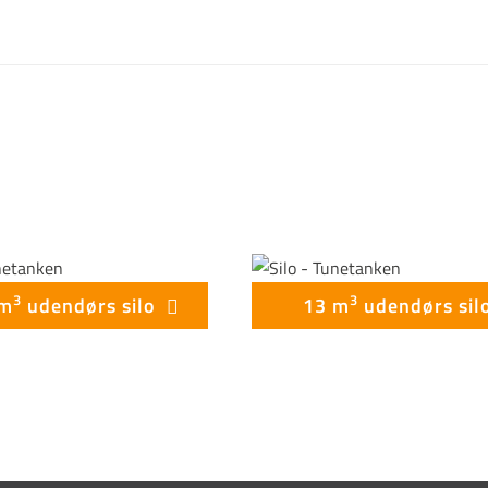
3
3
 m
udendørs silo
13 m
udendørs sil