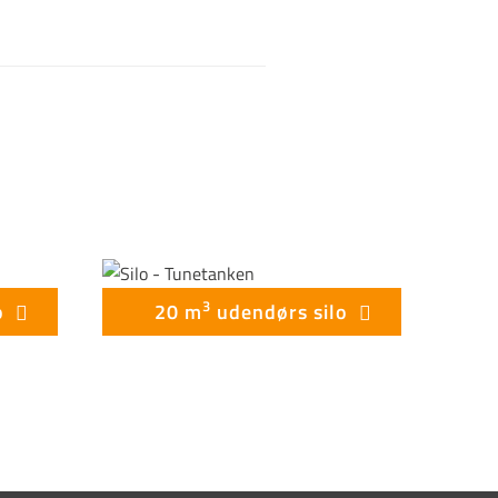
3
o
20 m
udendørs silo