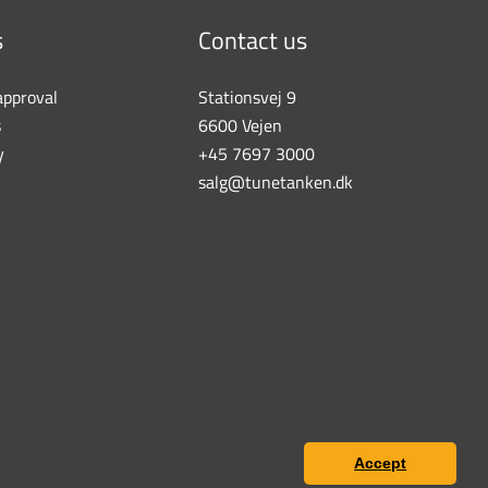
s
Contact us
approval
Stationsvej 9
s
6600 Vejen
y
+45 7697 3000
salg@tunetanken.dk
Accept