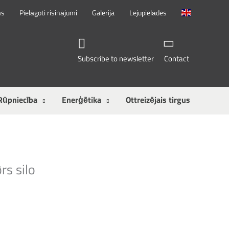
ms
Pielāgoti risinājumi
Galerija
Lejupielādes
Subscribe to newsletter
Contact
Rūpniecība
Enerģētika
Ottreizējais tirgus
s silo