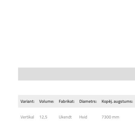
Specifications
Variant:
Volume:
Fabrikat:
Diametrs:
Kopēj. augstums:
Vertikal
12,5
Ukendt
Hvid
7300 mm