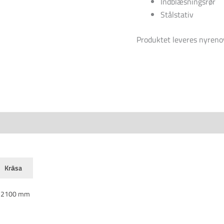
Indblæsningsrør
Stålstativ
Produktet leveres nyrenov
Krāsa
2100 mm