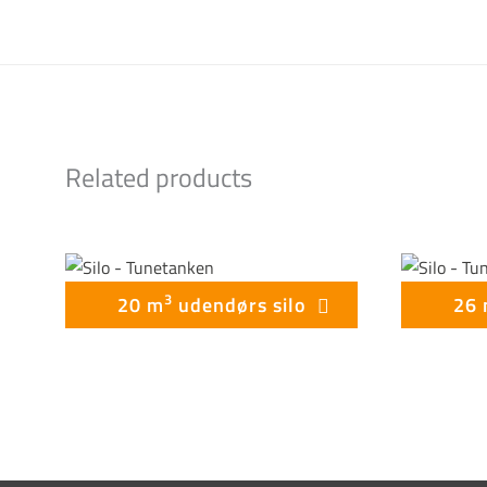
Related products
3
20 m
udendørs silo
26