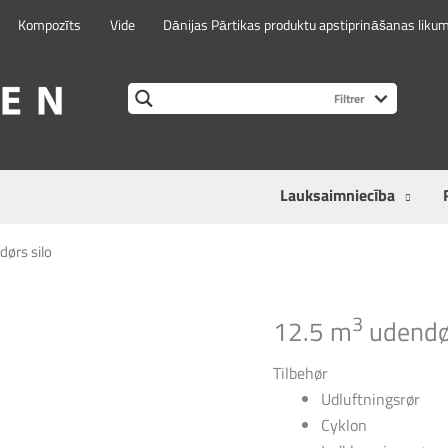
Kompozīts
Vide
Dānijas Pārtikas produktu apstiprināšanas liku
Lauksaimniecība
ørs silo
3
12.5 m
udendør
Tilbehør
Udluftningsrør
Cyklon