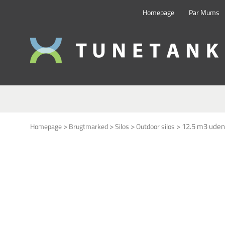
Homepage
Par Mums
This form is temporarily unavailable.
>
>
>
>
12.5 m3 udend
Homepage
Brugtmarked
Silos
Outdoor silos