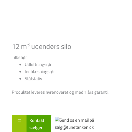
3
12 m
udendørs silo
Tilbehør
Udluftningsrør
Indblæsningsrør
Stålstativ
Produktet leveres nyrenoveret og med 1 års garanti.
Kontakt
sælger