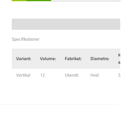
Specifications
Specifikationer
Kopēj.
Variant:
Volume:
Fabrikat:
Diametrs:
augstu
Vertikal
12
Ukendt
Hvid
5500 