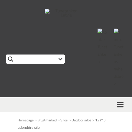
This form is temporarily unavailable.
>
>
>
>
12 m3
Homepage
Brugtmarked
Silos
Outdoor silos
udendørs silo