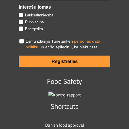
Interešu jomas
Lauksaimniecība
Rūpniecība
Enerģētika
Esmu izlasījis Tunetanken
personas datu
politiku
un ar šo apliecinu, ka piekrītu tai.
Reģistrēties
Food Safety
Shortcuts
Danish food approval