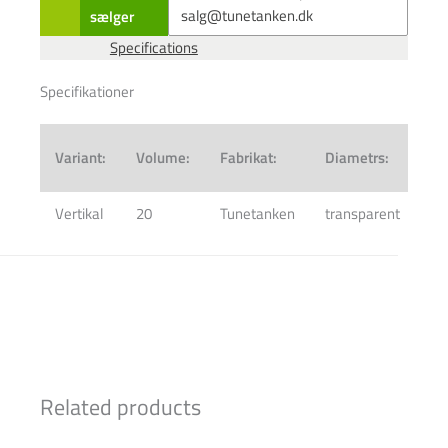
sælger
Specifications
Specifikationer
Ko
Variant:
Volume:
Fabrikat:
Diametrs:
au
Vertikal
20
Tunetanken
transparent
67
Related products