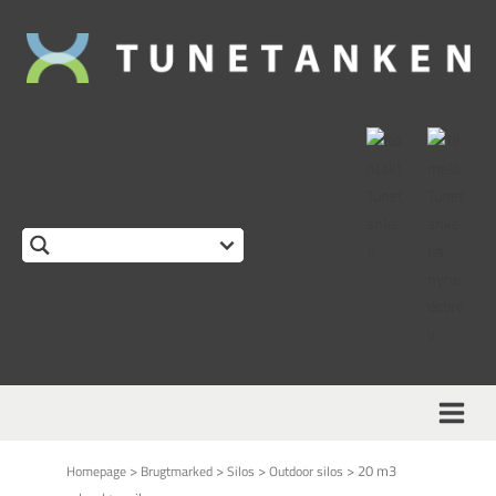
>
>
>
>
20 m3
Homepage
Brugtmarked
Silos
Outdoor silos