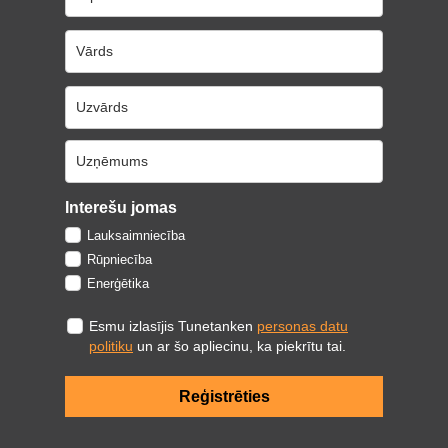
Interešu jomas
Lauksaimniecība
Rūpniecība
Enerģētika
Esmu izlasījis Tunetanken
personas datu
politiku
un ar šo apliecinu, ka piekrītu tai.
Reģistrēties