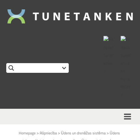
This form is temporarily unavailable.
>
>
>
Homepage
Rūpniecība
Ūdens un drenāžas sistēma
Ūdens