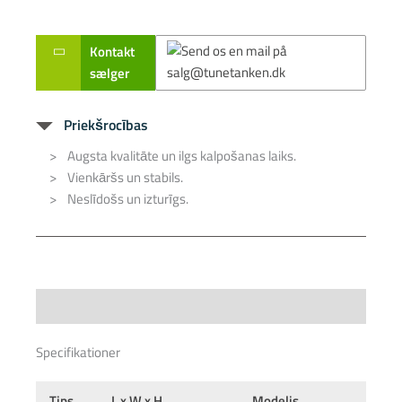
Kontakt
sælger
Priekšrocības
Augsta kvalitāte un ilgs kalpošanas laiks.
Vienkāršs un stabils.
Neslīdošs un izturīgs.
Specifications
Specifikationer
Tips
L x W x H
Modelis
M