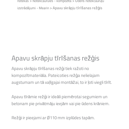
>
>
notekas
Notekcaurules - kompozīta
Ūdens notekcauruļu
>
Apavu skrāpju tīrīšanas režģis
izstrādājumi - Mearin
Apavu skrāpju tīrīšanas režģis
Apavu skrāpju tīrīšanas režģi tiek ražoti no
kompozītmateriāla. Pateicoties režģa nelielajam
augstumam un tā vaļīgajai montāžai, to ir ļoti viegli tīrīt.
Apavu tīrāmie režģi ir ideāli piemērotai segumiem un
betonam pie privātmāju ieejām vai pie ūdens krāniem.
Režģi ir pieejami ar Ø110 mm izplūdes tapām.