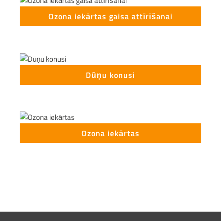
Ozona iekārtas gaisa attīrīšanai
This form is temporarily unavailable.
Dūņu konusi
Ozona iekārtas