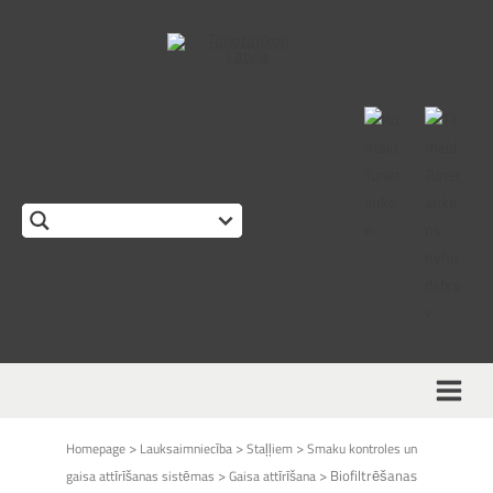
>
>
>
Homepage
Lauksaimniecība
Staļļiem
Smaku kontroles un
>
>
Biofiltrēšanas
gaisa attīrīšanas sistēmas
Gaisa attīrīšana