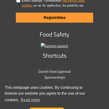
Esmu izlasījis Tunetanken
personas datu
politiku
un ar šo apliecinu, ka piekrītu tai.
Reģistrēties
Food Safety
Shortcuts
Danish food approval
Sponsorships
Privacy policy
This webpage uses cookies. By continuing to
Cookie policy
browse our website you agree to the use of our
Contact us
cookies.
Read more