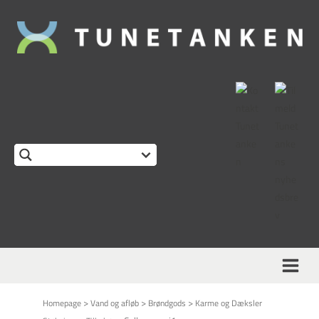
This form is temporarily unavailable.
>
>
>
Homepage
Vand og afløb
Brøndgods
Karme og Dæksler