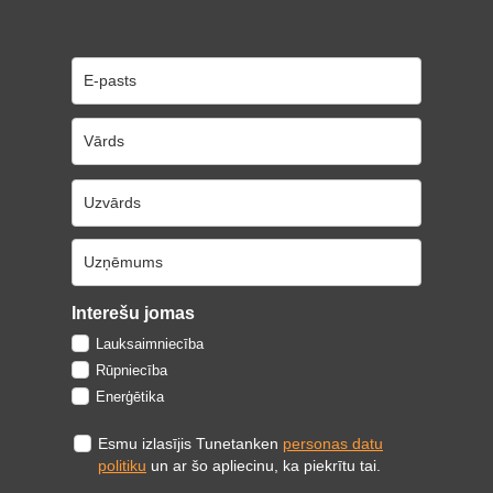
Interešu jomas
Lauksaimniecība
Rūpniecība
Enerģētika
Esmu izlasījis Tunetanken
personas datu
politiku
un ar šo apliecinu, ka piekrītu tai.