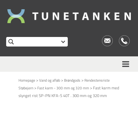
>
>
>
Homepage
Vand og afløb
Brøndgods
Rendestensriste
>
>
Fast karm med
Støbejern
Fast karm - 300 mm og 320 mm
slynget rist SP-PN KFA-S 40T . 300 mm og 320 mm