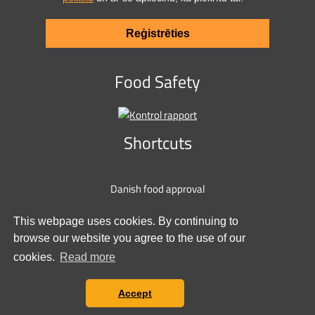
Reģistrēties
Food Safety
Shortcuts
Danish food approval
Sponsorships
Privacy policy
This webpage uses cookies. By continuing to
Cookie policy
browse our website you agree to the use of our
cookies.
Read more
Contact us
Accept
Stationsvej 9