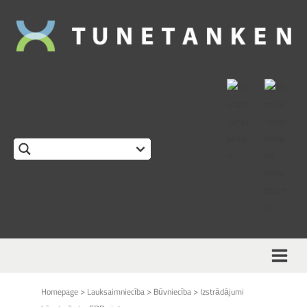
This form is temporarily unavailable.
>
>
>
Homepage
Lauksaimniecība
Būvniecība
Izstrādājumi