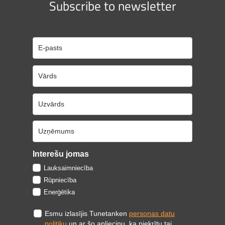
Subscribe to newsletter
Interešu jomas
Lauksaimniecība
Rūpniecība
Enerģētika
Esmu izlasījis Tunetanken
personas datu
politiku
un ar šo apliecinu, ka piekrītu tai.