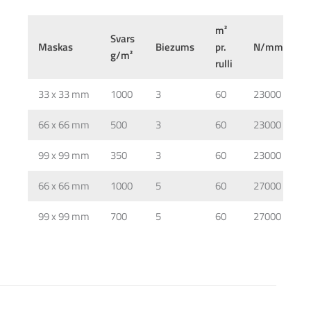
m²
Svars
Maskas
Biezums
pr.
N/mm²
g/m²
rulli
33 x 33 mm
1000
3
60
23000
Kom
66 x 66 mm
500
3
60
23000
Kom
99 x 99 mm
350
3
60
23000
Kom
66 x 66 mm
1000
5
60
27000
Kom
99 x 99 mm
700
5
60
27000
Kom