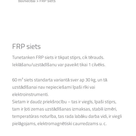
>
FRP siets
būvniecībai
FRP siets
Tunetanken FRP siets ir tikpat stiprs, cik tērauds.
Ieklāšanu/uzstādīšanu var paveikt tikai 1 cilvēks.
60 m² siets standarta variantā sver ap 30 kg, un tā
uzstādīšanai nav nepieciešami īpaši rīki vai
elektroinstrumenti.
Sietam ir daudz priekšrocību – tas ir viegls, īpaši stiprs,
tam ir ļoti zemas uzstādīšanas izmaksas, stabili izmēri,
temperatūras noturība, tas rada labāku darba vidi, ir viegli
pielāgojams, elektromagnētiski caurredzams u. c.