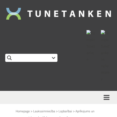
>
>
>
Homepage
Lauksaimniecība
Lopbarībai
Aprīkojums un