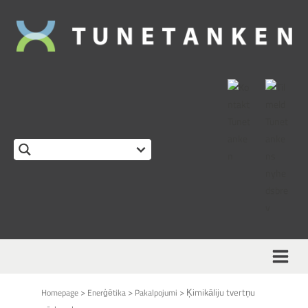
This form is temporarily unavailable.
>
>
>
Ķimikāliju tvertņu
Homepage
Enerģētika
Pakalpojumi