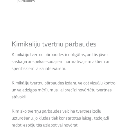
pārbaudes
Ķimikāliju tvertņu pārbaudes
Ķimikāliju tvertņu pārbaudes ir obligātas, un tās jāveic
saskaņā ar spēkā esošajiem normatīvajiem aktiem ar
specifiskiem laika intervāliem.
Ķimikāliju tvertņu pārbaudes izdara, veicot vizuālu kontroli
un vajadzīgos mērījumus, lai precīzi novērtētu tvertnes
stāvokli.
Ķīmisko tvertņu pārbaudes veicina tvertnes izcilu
uzturēšanu, jo kļūdas tiek konstatētas laicīgi, tādējādi
radot iespēju tās uzlabot vai novērst.