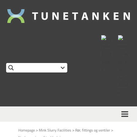
>
>
>
Homepage
Mink Slurry Facilities
Rør, fittings og ventiler