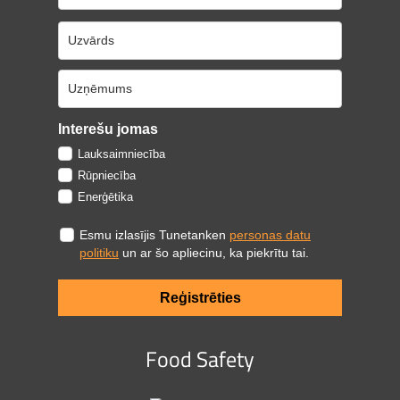
Interešu jomas
Lauksaimniecība
Rūpniecība
Enerģētika
Esmu izlasījis Tunetanken
personas datu
politiku
un ar šo apliecinu, ka piekrītu tai.
Reģistrēties
Food Safety