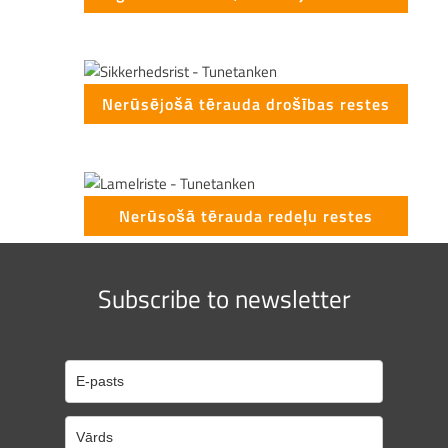
Nerūsējošā tērauda drošības restes
Nerūsošā tērauda redeļu restes
Subscribe to newsletter