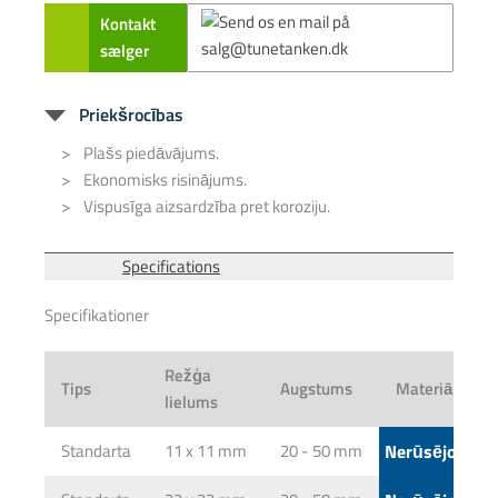
Kontakt
sælger
Priekšrocības
Plašs piedāvājums.
Ekonomisks risinājums.
Vispusīga aizsardzība pret koroziju.
Specifications
Specifikationer
Režģa
Tips
Augstums
Materiāls
lielums
Standarta
11 x 11 mm
20 - 50 mm
Nerūsējošais 