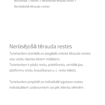
>
>
>
būvniecībai
Restes
Nerūsējošā tērauda restes
Nerūsējošā tērauda restes
Nerūsējošā tērauda restes
Tunetanken izstrādā un piegādā cinkota tērauda restes
visu veidu rūpnieciskiem nolūkiem.
Tunetanken ir plašs restu, priekšrestu, ventilācijas,
platformu restu, braukšanas u. c. restu klāsts.
Tunetanken projektē un individuāli izgatavo restes
individuāliem uzdevumiem vai pēc klienta vēlmēm.