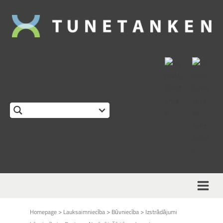
>
>
>
Homepage
Lauksaimniecība
Būvniecība
Izstrādājumi