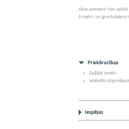
Akas elementi tiek salikt
6 metri, un gruntsūdens m
Priekšrocības
Dažādi izmēri.
Iebūvēts stiprināju
Iespējas
Iespējams pasūtīt 