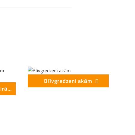
Blīvgredzeni akām
Skataku pamatnes ar vairākām ieplūdēm