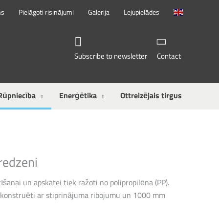
ms
Pielāgoti risinājumi
Galerija
Lejupielādes
Subscribe to newsletter
Contact
Rūpniecība
Enerģētika
Ottreizējais tirgus
redzeni
šanai un apskatei tiek ražoti no polipropilēna (PP).
 konstruēti ar stiprinājuma ribojumu un 1000 mm