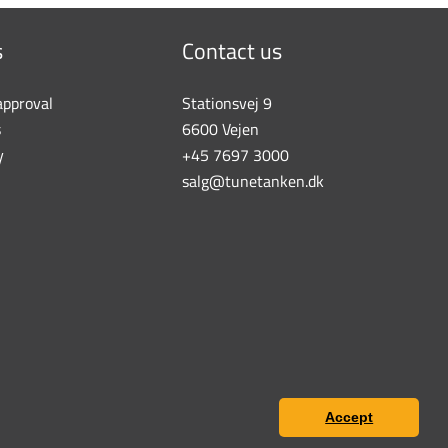
s
Contact us
approval
Stationsvej 9
s
6600 Vejen
y
+45 7697 3000
salg@tunetanken.dk
Accept