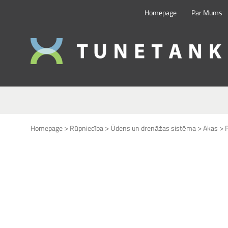
Homepage
Par Mums
This form is temporarily unavailable.
>
>
>
>
Homepage
Rūpniecība
Ūdens un drenāžas sistēma
Akas