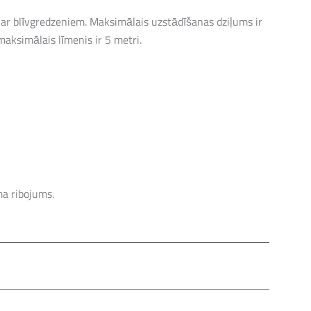
i ar blīvgredzeniem. Maksimālais uzstādīšanas dziļums ir
aksimālais līmenis ir 5 metri.
ma ribojums.
ar iebūvētām kāpnēm.