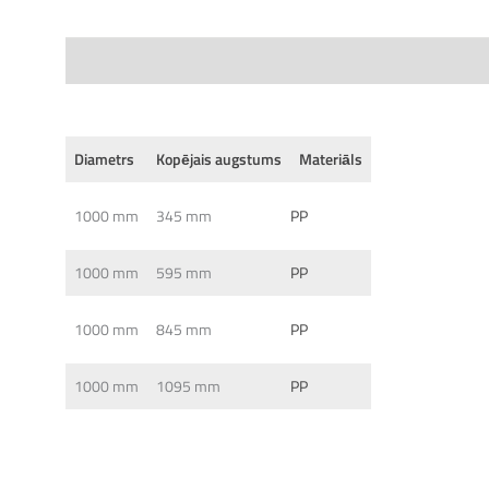
Specifications
Diametrs
Kopējais augstums
Materiāls
1000 mm
345 mm
PP
1000 mm
595 mm
PP
1000 mm
845 mm
PP
1000 mm
1095 mm
PP