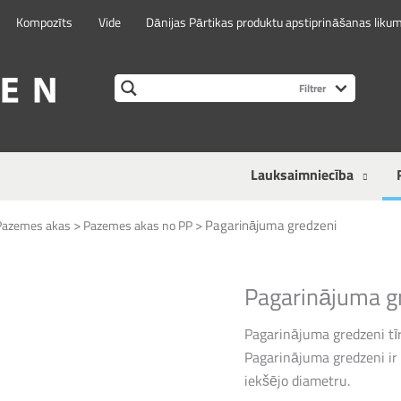
Kompozīts
Vide
Dānijas Pārtikas produktu apstiprināšanas liku
Lauksaimniecība
>
>
Pagarinājuma gredzeni
Pazemes akas
Pazemes akas no PP
Pagarinājuma g
Pagarinājuma gredzeni tīrī
Pagarinājuma gredzeni ir
iekšējo diametru.