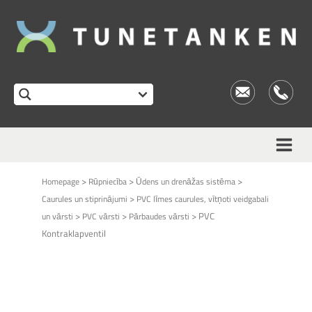
This form is temporarily unavailable.
>
>
>
Homepage
Rūpniecība
Ūdens un drenāžas sistēma
>
Caurules un stiprinājumi
PVC līmes caurules, vītņoti veidgabali
>
>
>
PVC
un vārsti
PVC vārsti
Pārbaudes vārsti
Kontraklapventil