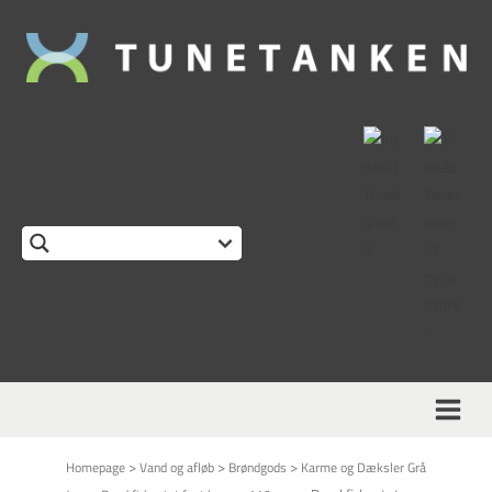
>
>
>
Homepage
Vand og afløb
Brøndgods
Karme og Dæksler Grå