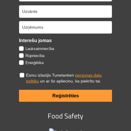
Interešu jomas
Lauksaimniecība
Rūpniecība
Enerģētika
Esmu izlasījis Tunetanken
personas datu
politiku
un ar šo apliecinu, ka piekrītu tai.
Reģistrēties
Food Safety