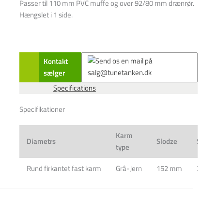
Passer til 110 mm PVC muffe og over 92/80 mm drænrør.
Hængslet i 1 side.
Kontakt
sælger
Specifications
Specifikationer
Karm
Diametrs
Slodze
Svars
type
Rund firkantet fast karm
Grå-Jern
152 mm
3,5 kg