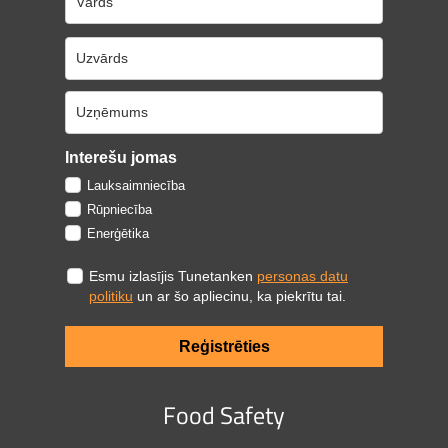
Interešu jomas
Lauksaimniecība
Rūpniecība
Enerģētika
Esmu izlasījis Tunetanken
personas datu
politiku
un ar šo apliecinu, ka piekrītu tai.
Reģistrēties
Food Safety