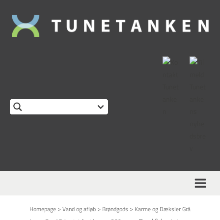
This form is temporarily unavailable.
>
>
>
Homepage
Vand og afløb
Brøndgods
Karme og Dæksler Grå