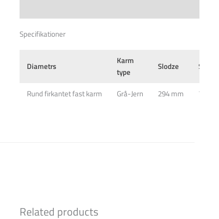
Specifications
Specifikationer
Karm
Diametrs
Slodze
Svars
type
Rund firkantet fast karm
Grå-Jern
294 mm
7 kg
Related products