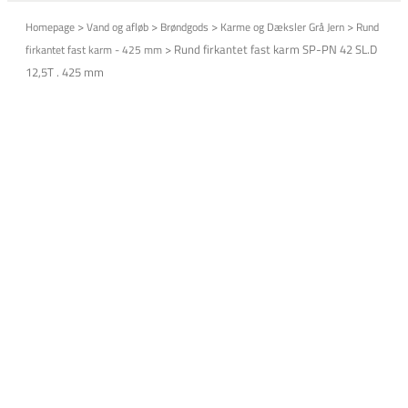
>
>
>
>
Homepage
Vand og afløb
Brøndgods
Karme og Dæksler Grå Jern
Rund
>
Rund firkantet fast karm SP-PN 42 SL.D
firkantet fast karm - 425 mm
12,5T . 425 mm