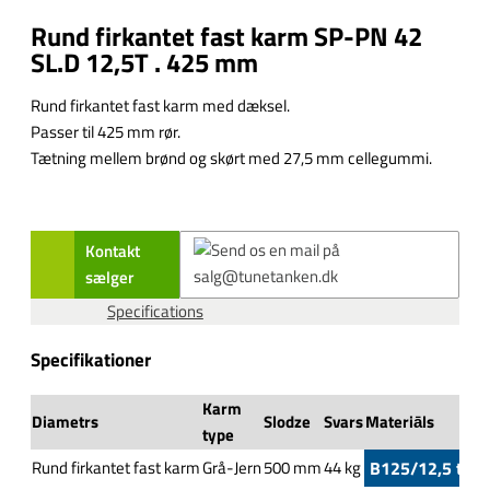
Rund firkantet fast karm SP-PN 42
SL.D 12,5T . 425 mm
Rund firkantet fast karm med dæksel.
Passer til 425 mm rør.
Tætning mellem brønd og skørt med 27,5 mm cellegummi.
Kontakt
sælger
Specifications
Specifikationer
Karm
Diametrs
Slodze
Svars
Materiāls
type
Rund firkantet fast karm
Grå-Jern
500 mm
44 kg
B125/12,5 t