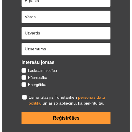
Interešu jomas
Lauksaimniecība
Rūpniecība
Enerģētika
Esmu izlasījis Tunetanken
personas datu
politiku
un ar šo apliecinu, ka piekrītu tai.
Reģistrēties