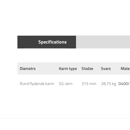
Specifications
Diametrs
Karm type
Slodze
Svars
Mate
Rund flydende karm
SG-Jern
315 mm
28,75 kg
D400/2
This form is temporarily unavailable.