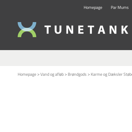
Homepage
Par Mums
>
>
>
Homepage
Vand og afløb
Brøndgods
Karme og Dæksler Støb