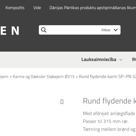
Kompozīts
Vide
Dānijas Pārtikas produktu apstiprināšanas liku
Lauksaimniecība
R
>
>
Rund flydende karm SP-PN 3
ejern
Karme og Dæksler Støbejern Ø315
Rund flydende 
Med afdrejet anlægsflade 
Passer til 315 mm rør.
Tætning mellem brønd og