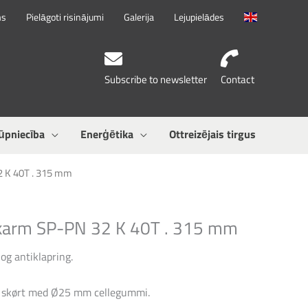
ms
Pielāgoti risinājumi
Galerija
Lejupielādes
Subscribe to newsletter
Contact
ūpniecība
Enerģētika
Ottreizējais tirgus
2 K 40T . 315 mm
karm SP-PN 32 K 40T . 315 mm
og antiklapring.
 skørt med Ø25 mm cellegummi.