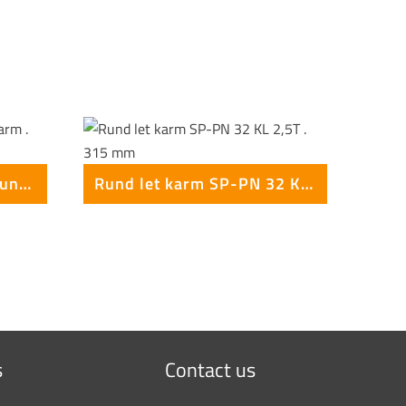
Støbejerns rist og fast rund karm . 315 mm
Rund let karm SP-PN 32 KL 2,5T . 315 mm
s
Contact us