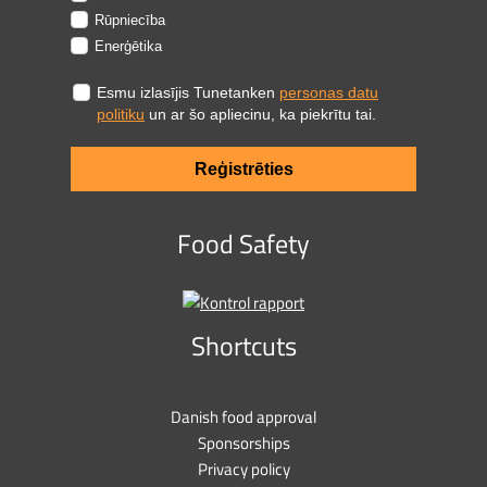
Rūpniecība
Enerģētika
Esmu izlasījis Tunetanken
personas datu
politiku
un ar šo apliecinu, ka piekrītu tai.
Reģistrēties
Food Safety
Shortcuts
Danish food approval
Sponsorships
Privacy policy