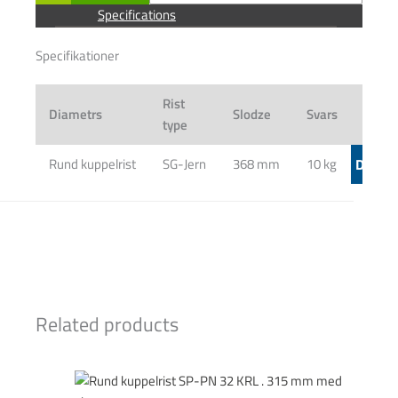
Specifications
Specifikationer
Rist
Diametrs
Slodze
Svars
Mater
type
Rund kuppelrist
SG-Jern
368 mm
10 kg
D400/4
Related products