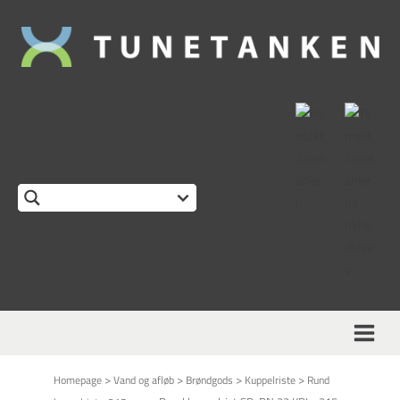
>
>
>
>
Homepage
Vand og afløb
Brøndgods
Kuppelriste
Rund