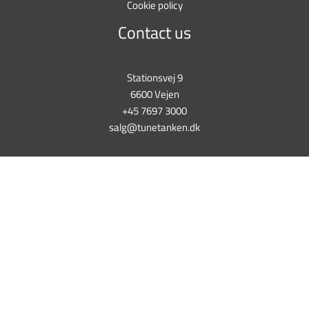
Cookie policy
Contact us
Stationsvej 9
6600 Vejen
+45 7697 3000
salg@tunetanken.dk
This form is temporarily unavailable.