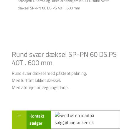
>
>
Rund svær
Støbejern
Karme og Dæksler Støbejern Ø600
dæksel SP-PN 60 DS.PS 40T . 600 mm
Rund svær dæksel SP-PN 60 DS.PS
40T . 600 mm
Rund svær dæksel med påstøbt pakning.
Med lufttæt lukket dæksel.
Med afdrejet anlægningsflade.
Kontakt
sælger