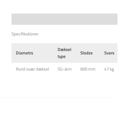
Specifications
Specifikationer
Dæksel
Diametrs
Slodze
Svars
Mat
type
Rund svær dæksel
SG-Jern
600 mm
47 kg
D400/