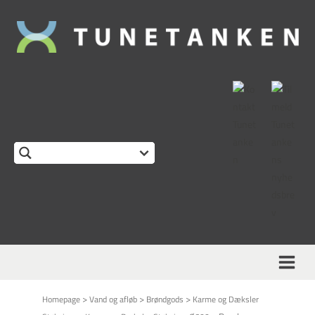
This form is temporarily unavailable.
>
>
>
Homepage
Vand og afløb
Brøndgods
Karme og Dæksler