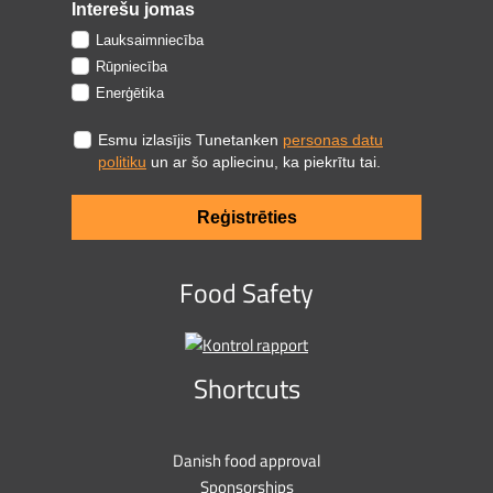
Interešu jomas
Lauksaimniecība
Rūpniecība
Enerģētika
Esmu izlasījis Tunetanken
personas datu
politiku
un ar šo apliecinu, ka piekrītu tai.
Reģistrēties
Food Safety
Shortcuts
Danish food approval
Sponsorships