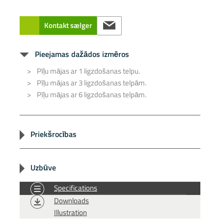
Kontakt sælger
Pieejamas dažādos izmēros
Pīļu mājas ar 1 ligzdošanas telpu.
Pīļu mājas ar 3 ligzdošanas telpām.
Pīļu mājas ar 6 ligzdošanas telpām.
Priekšrocības
Ekskluzīvs ligzdošanas miteklis pīlēm un citiem
ūdensputniem.
Uzbūve
Aizsargā pret plēsējiem.
Ekskluzīva dizaina peldošas pīļu mājas.
Specifications
Ūdensnecaurlaidīga un izolējoša konstrukcija.
Atsevišķa ieeja katrā ligzdošanas telpā.
Downloads
Ilgs dzīves cikls un minimāla apkope.
Izgatavotas no kompozītmateriāliem.
Illustration