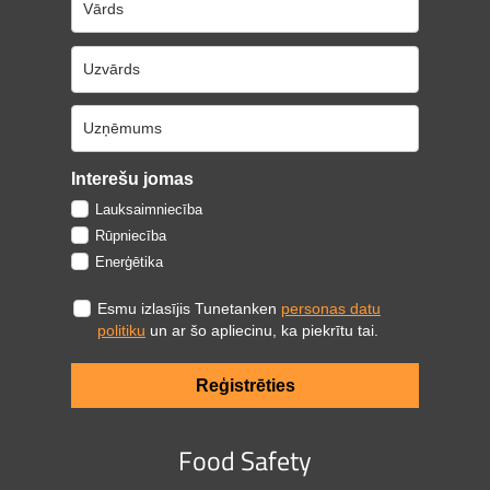
Interešu jomas
Lauksaimniecība
Rūpniecība
Enerģētika
Esmu izlasījis Tunetanken
personas datu
politiku
un ar šo apliecinu, ka piekrītu tai.
Reģistrēties
Food Safety