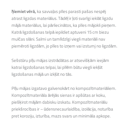
Ņemiet vērā,
ka savvaļas pīles parasti pašas nespēj
atrast ligzdas materiālus. Tādēļ ir ļoti svarīgi ieklāt ligzdu
mājā materiālus, lai pārliecinātos, ka pīles mājokli pieņem.
Katrā ligzdošanas telpā iepildiet aptuveni 15 cm biezu
mulčas slāni. Salmi un tamlīdzīgi viegli materiāli nav
piemēroti ligzdām, jo pīles to izņem vai izstumj no ligzdām.
Sešstūru pīļu mājas izstrādātas ar atsevišķām ieejām
katrai ligzdošanas telpai, lai pīlēm būtu viegli iekļūt
ligzdošanas mājā un izkļūt no tās.
Pīļu mājas izgatavo galvenokārt no kompozītmateriāliem.
Kompozītmateriāla ārējās sienas ir apšūtas ar koku,
piešķirot mājām dabisku izskatu. Kompozītmateriālu
priekšrocības ir – ūdensnecaurlaidība, izolācija, noturība
pret koroziju, izturība, mazs svars un minimāla apkope.