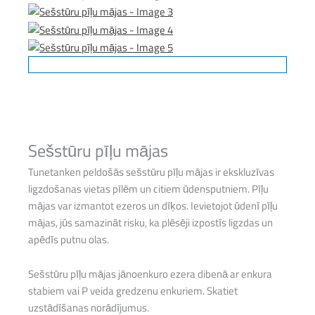
Sešstūru pīļu mājas
Tunetanken peldošās sešstūru pīļu mājas ir ekskluzīvas
ligzdošanas vietas pīlēm un citiem ūdensputniem. Pīļu
mājas var izmantot ezeros un dīķos. Ievietojot ūdenī pīļu
mājas, jūs samazināt risku, ka plēsēji izpostīs ligzdas un
apēdīs putnu olas.
Sešstūru pīļu mājas jānoenkuro ezera dibenā ar enkura
stabiem vai P veida gredzenu enkuriem. Skatiet
uzstādīšanas norādījumus.