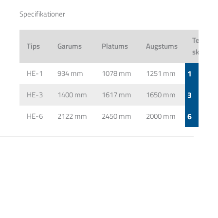
Ārsienas no kompozītmateriāla, kas apšūts ar koku.
Specifikationer
Telpu
Tips
Garums
Platums
Augstums
skaits
HE-1
934 mm
1078 mm
1251 mm
1
HE-3
1400 mm
1617 mm
1650 mm
3
HE-6
2122 mm
2450 mm
2000 mm
6