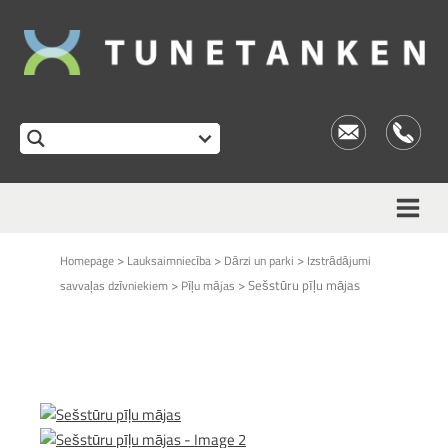
>
>
>
Homepage
Lauksaimniecība
Dārzi un parki
Izstrādājumi
>
>
Sešstūru pīļu mājas
savvaļas dzīvniekiem
Pīļu mājas