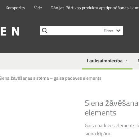
Kompozīts
Vide
Dānijas Pārtikas produktu apstiprināšanas liku
Lauksaimniecība
Siena žāvēšanas sistēma – gaisa padeves elements
Siena žāvēšana
elements
Gaisa padeves elements i
siena ķīpām