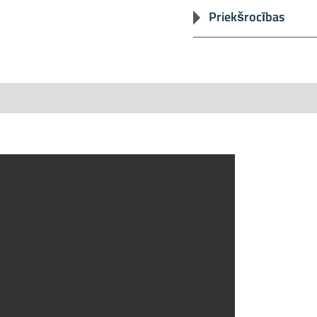
Priekšrocības
Īpaši izturīgs kompo
ciklu.
Viegls svars nodroš
Uzstādīšanu un mon
Viegli tīrāms un pa