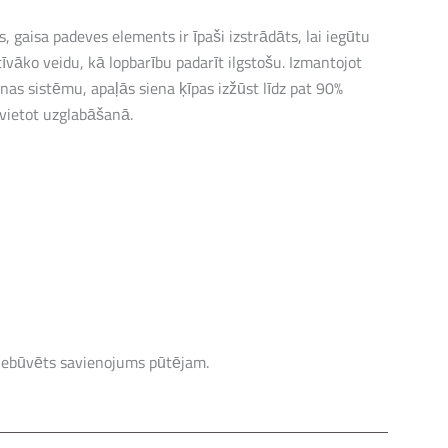
 gaisa padeves elements ir īpaši izstrādāts, lai iegūtu
īvāko veidu, kā lopbarību padarīt ilgstošu. Izmantojot
s sistēmu, apaļās siena ķīpas izžūst līdz pat 90%
vietot uzglabāšanā.
iebūvēts savienojums pūtējam.