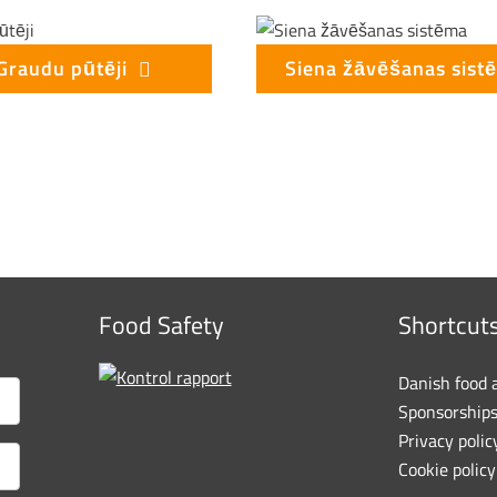
Graudu pūtēji
Siena žāvēšanas sist
Food Safety
Shortcut
Danish food 
Sponsorship
Privacy polic
Cookie policy