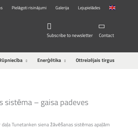
ms
Pielāgoti risinājumi
Galerija
Lejupielādes
Subscribe to newsletter
Contact
Rūpniecība
Enerģētika
Ottreizējais tirgus
s sistēma – gaisa padeves
r daļa Tunetanken siena žāvēšanas sistēmas apaļām