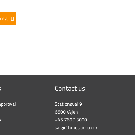
ēma
s
Contact us
approval
Stationsvej 9
s
6600 Vejen
y
+45 7697 3000
salg@tunetanken.dk