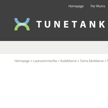
Homepage
Par Mums
This form is temporarily unavailable.
>
>
>
>
Homepage
Lauksaimniecība
Audzēšanai
Siena žāvēšanai