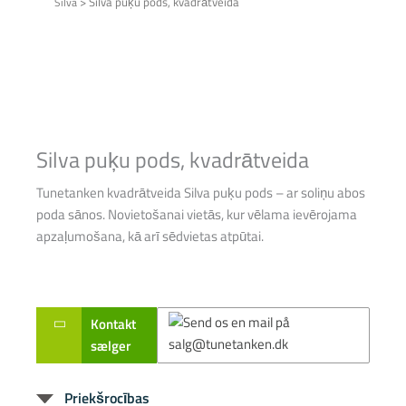
>
Silva puķu pods, kvadrātveida
Silva
Silva puķu pods, kvadrātveida
Tunetanken kvadrātveida Silva puķu pods – ar soliņu abos
poda sānos. Novietošanai vietās, kur vēlama ievērojama
apzaļumošana, kā arī sēdvietas atpūtai.
Kontakt
sælger
Priekšrocības