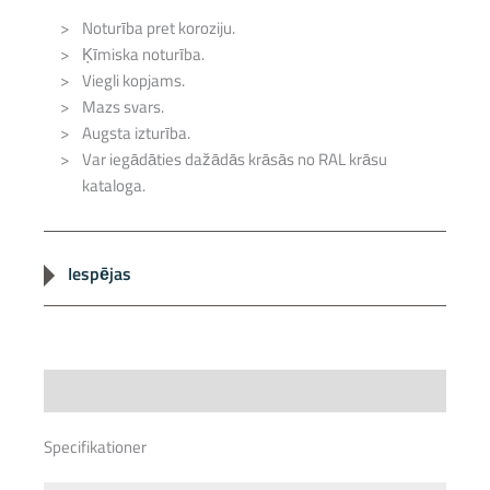
Noturība pret koroziju.
Ķīmiska noturība.
Viegli kopjams.
Mazs svars.
Augsta izturība.
Var iegādāties dažādās krāsās no RAL krāsu
kataloga.
Iespējas
Var piegādāt ar soliņu:
Skujkoka (priedes).
Specifications
Lapkoka (ozola un oša).
Specifikationer