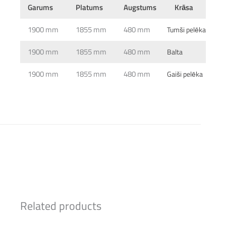
Garums
Platums
Augstums
Krāsa
1900 mm
1855 mm
480 mm
Tumši pelēka
1900 mm
1855 mm
480 mm
Balta
1900 mm
1855 mm
480 mm
Gaiši pelēka
This form is temporarily unavailable.
Related products