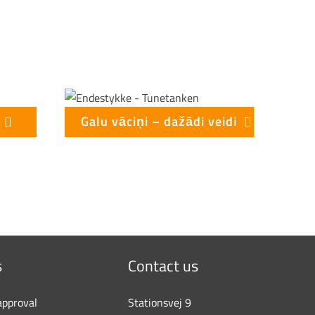
Galu vāciņi – dažādi veidi
s
Contact us
approval
Stationsvej 9