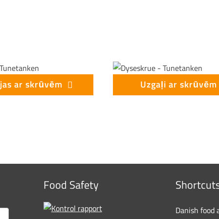
ijas ar skrūvēm
Uzgaļi ar skrūvēm
Food Safety
Shortcut
Danish food 