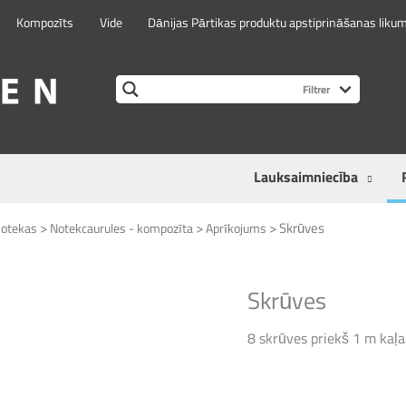
Kompozīts
Vide
Dānijas Pārtikas produktu apstiprināšanas liku
Lauksaimniecība
>
>
>
Skrūves
otekas
Notekcaurules - kompozīta
Aprīkojums
Skrūves
8 skrūves priekš 1 m kaļ