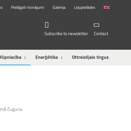
ms
Pielāgoti risinājumi
Galerija
Lejupielādes
Subscribe to newsletter
Contact
Rūpniecība
Enerģētika
Ottreizējais tirgus
amā čuguna.