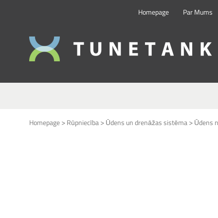
Homepage
Par Mums
This form is temporarily unavailable.
>
>
>
Homepage
Rūpniecība
Ūdens un drenāžas sistēma
Ūdens n