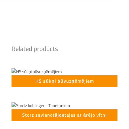
This form is temporarily unavailable.
Related products
HS sūkņi būvuzņēmējiem
Storz savienotājdetaļas ar ārējo vītni