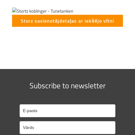
Storz savienotājdetaļas ar iekšējo vītni
Subscribe to newsletter