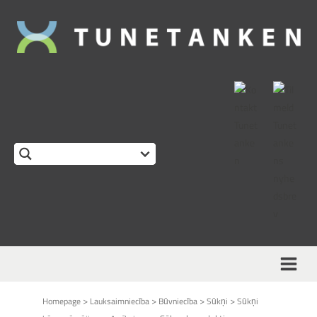
>
>
>
>
Homepage
Lauksaimniecība
Būvniecība
Sūkņi
Sūkņi