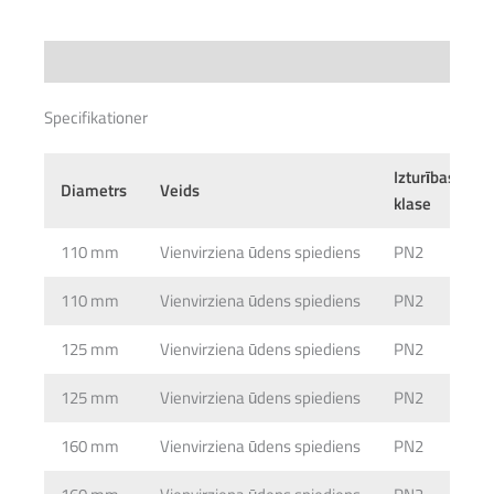
pie kabeļa.
Temperatūras noturība -50° C – +80° C.
Specifications
Specifikationer
Izturības
Diametrs
Veids
klase
110 mm
Vienvirziena ūdens spiediens
PN2
110 mm
Vienvirziena ūdens spiediens
PN2
125 mm
Vienvirziena ūdens spiediens
PN2
125 mm
Vienvirziena ūdens spiediens
PN2
160 mm
Vienvirziena ūdens spiediens
PN2