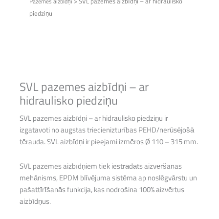
>
SVL pazemes aizbīdņi – ar hidraulisko
Pazemes aizbīdņi
piedziņu
SVL pazemes aizbīdņi – ar
hidraulisko piedziņu
SVL pazemes aizbīdņi – ar hidraulisko piedziņu ir
izgatavoti no augstas triecienizturības PEHD/nerūsējošā
tērauda. SVL aizbīdņi ir pieejami izmēros Ø 110 – 315 mm.
SVL pazemes aizbīdņiem tiek iestrādāts aizvēršanas
mehānisms, EPDM blīvējuma sistēma ap noslēgvārstu un
pašattīrīšanās funkcija, kas nodrošina 100% aizvērtus
aizbīdņus.