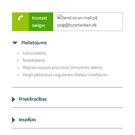
Kontakt
sælger
Pielietojums
Lietusūdens.
Notekūdeņi.
Rūpnieciskajos procesos izmantots ūdens.
Viegli plūstošas nogulsnes/dūņas/nosēdumi.
Priekšrocības
Ilgs darbības ilgums.
Hermētiski slēgts, ap vārtiem/atveri.
Iespējas
Aizbīdnis no nerūsējošā tērauda.
Var uzstādīt ar uzmavām, atlokiem vai piemetināt
Dažādi izmēri: Ø 110 – 315 mm.