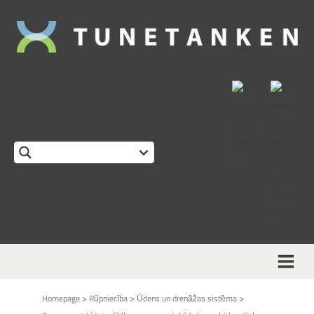
>
>
>
Homepage
Rūpniecība
Ūdens un drenāžas sistēma