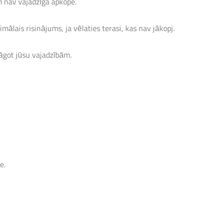
ēm nav vajadzīga apkope.
mālais risinājums, ja vēlaties terasi, kas nav jākopj.
āgot jūsu vajadzībām.
e.