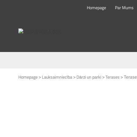
Homepage
Par Mums
This form is temporarily unavailable.
>
>
>
>
Terase
Homepage
Lauksaimniecība
Dārzi un parki
Terases