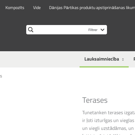
Kompozīts
Vide
Dānijas Pārtikas produktu apstiprināšanas liku
Lauksaimniecība
s
Terases
Tunetanken terases izgata
ir ļoti izturīgas un viegla
un viegli uzstādāmas, un 