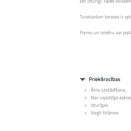
ļoti izturīgi, tādēļ teras
Tunetanken terases ir opti
Formu un izmēru var piel
Priekšrocības
Ātra uzstādīšana.
Nav vajadzīga apkop
Izturīgas.
Viegli tīrāmas.