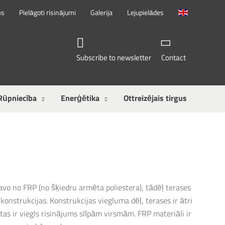
ms
Pielāgoti risinājumi
Galerija
Lejupielādes
Subscribe to newsletter
Contact
Rūpniecība
Enerģētika
Ottreizējais tirgus
vo no FRP (no šķiedru armēta poliestera), tādēļ terases
s konstrukcijas. Konstrukcijas viegluma dēļ, terases ir ātri
tas ir viegls risinājums slīpām virsmām. FRP materiāli ir