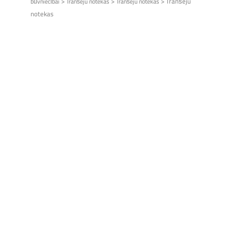
>
>
>
Tranšeju
būvniecībai
Tranšeju notekas
Tranšeju notekas
notekas