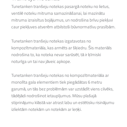
Tunetanken tranšeju notekas pasargā noteku no lietus,
ventilē noteku mitruma samazināšanai, lai mazinātu
mitruma izraisītus bojājumus, un nodrošina brīvu piekļuvi
caur piekļuves atverēm atbilstoši būvnormatīvu prasībām.
Tunetanken tranšeju notekas izgatavotas no
kompozītmateriāla, kas armēts ar šķiedru. Šis materiāls
nodrošina to, ka noteka nevar sarūsēt, tā ir ķīmiski
noturīga un tai nav jāveic apkope.
Tunetanken tranšeju notekas no kompozītmateriāla ar
monolīta gala elementiem tiek piegādātas 6 metru
garumā, un tās bez problēmām var uzstādīt viens cilvēks,
tādējādi nodrošinot ietaupījumus. Mūsu plašajā
stiprinājumu klāstā var atrast labu un estētisku risinājumu
izliektām notekām un notekām ar leņķi.