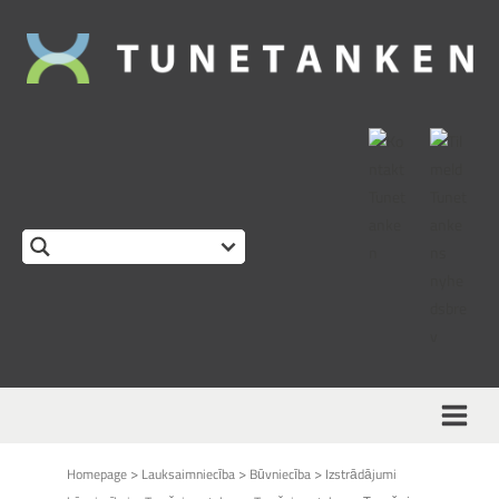
>
>
>
Homepage
Lauksaimniecība
Būvniecība
Izstrādājumi