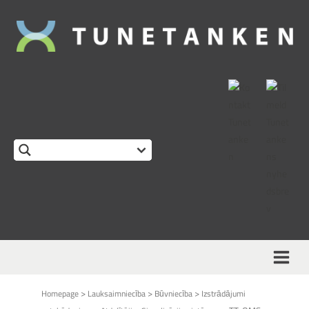
This form is temporarily unavailable.
>
>
>
Homepage
Lauksaimniecība
Būvniecība
Izstrādājumi