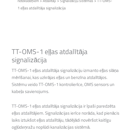
>
>
>
TT-OMS-
notekūdeņiem
Atdalītāji
Signalizāciju sistēmas
1 eļļas atdalītāja signalizācija
TT-OMS-1 eļļas atdalītāja
signalizācija
TT-OMS-1 eļļas atdalītāja signalizāciju izmanto eļļas slāņa
mērīšanai, kas uzkrājas eļļas un benzīna atdalītājos.
Sistēmu veido TT-OMS-1 kontrolierīce, OMS sensors un
kabeļa savienojums.
TT-OMS-1 eļļas atdalītāja signalizācija ir īpaši paredzēta
eļļas atdalītājiem. Signalizācijas ierīce norāda, kad pienācis
laiks iztukšot eļļas atdalītāju, tādējādi novēršot kaitīgu
ogļūdeņražu noplūdi kanalizācijas sistēmā.