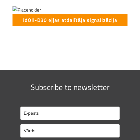
idOil-D30 eļļas atdalītāja signalizācija
Subscribe to newsletter