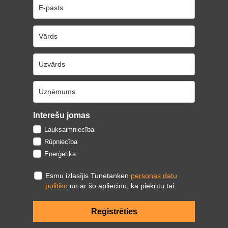
Interešu jomas
Lauksaimniecība
Rūpniecība
Enerģētika
Esmu izlasījis Tunetanken
personas datu
politiku
un ar šo apliecinu, ka piekrītu tai.
Reģistrēties