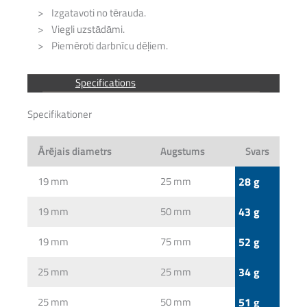
Izgatavoti no tērauda.
Viegli uzstādāmi.
Piemēroti darbnīcu dēļiem.
Specifications
Specifikationer
Ārējais diametrs
Augstums
Svars
19 mm
25 mm
28 g
19 mm
50 mm
43 g
19 mm
75 mm
52 g
25 mm
25 mm
34 g
25 mm
50 mm
51 g