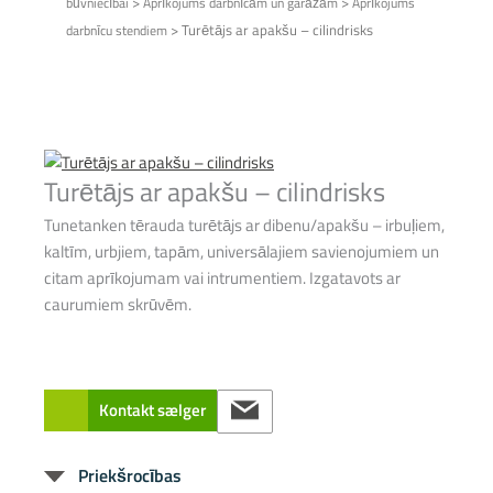
>
>
būvniecībai
Aprīkojums darbnīcām un garāžām
Aprīkojums
>
Turētājs ar apakšu – cilindrisks
darbnīcu stendiem
Turētājs ar apakšu – cilindrisks
Tunetanken tērauda turētājs ar dibenu/apakšu – irbuļiem,
kaltīm, urbjiem, tapām, universālajiem savienojumiem un
citam aprīkojumam vai intrumentiem. Izgatavots ar
caurumiem skrūvēm.
Kontakt sælger
Priekšrocības