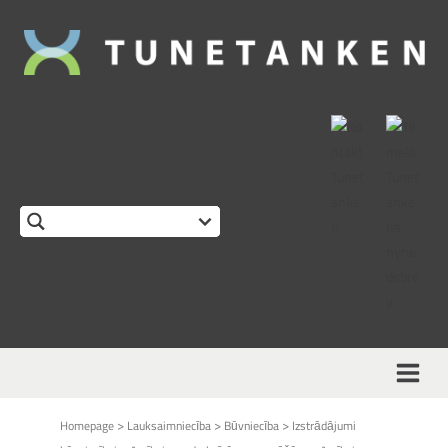
>
>
>
Homepage
Lauksaimniecība
Būvniecība
Izstrādājumi