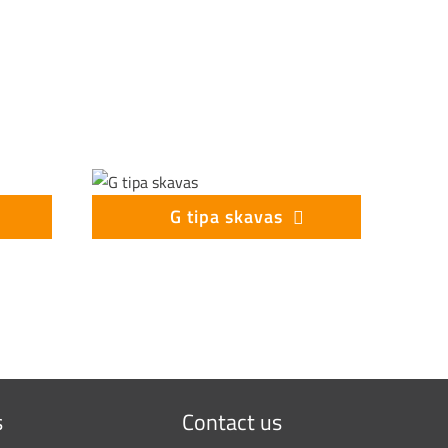
G tipa skavas
s
Contact us