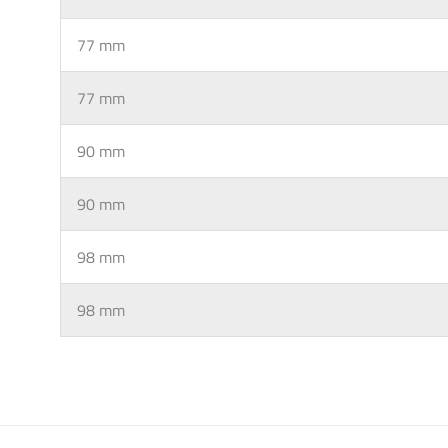
77 mm
77 mm
90 mm
This form is temporarily unavailable.
90 mm
98 mm
98 mm