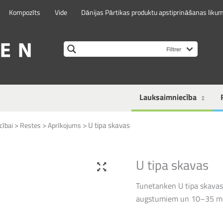
Kompozīts
Vide
Dānijas Pārtikas produktu apstiprināšanas liku
Lauksaimniecība
>
>
>
U tipa skavas
cībai
Restes
Aprīkojums
U tipa skavas
Tunetanken U tipa skavas 
augstumiem un 10–35 mm