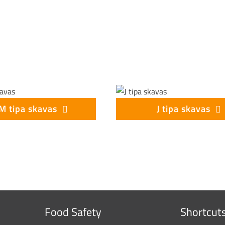
M tipa skavas
J tipa skavas
Food Safety
Shortcut