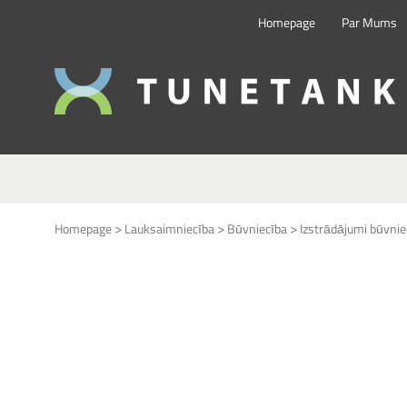
Homepage
Par Mums
>
>
>
Homepage
Lauksaimniecība
Būvniecība
Izstrādājumi būvnie