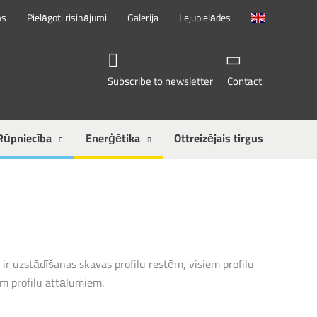
ms
Pielāgoti risinājumi
Galerija
Lejupielādes
Subscribe to newsletter
Contact
Rūpniecība
Enerģētika
Ottreizējais tirgus
ir uzstādīšanas skavas profilu restēm, visiem profilu
 profilu attālumiem.