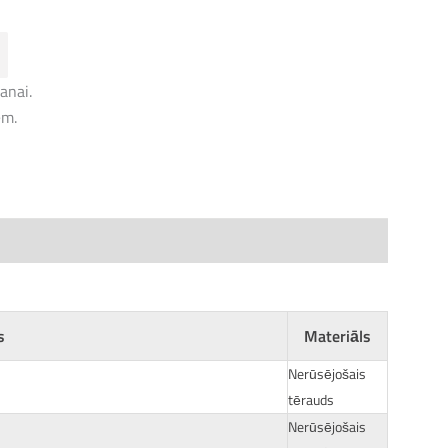
anai.
ēm.
s
Materiāls
Nerūsējošais
tērauds
Nerūsējošais