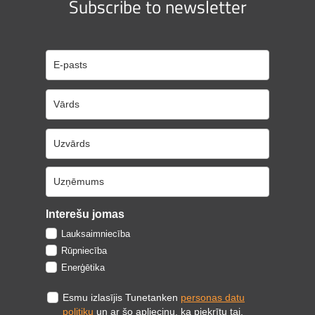
Subscribe to newsletter
Interešu jomas
Lauksaimniecība
Rūpniecība
Enerģētika
Esmu izlasījis Tunetanken
personas datu
politiku
un ar šo apliecinu, ka piekrītu tai.