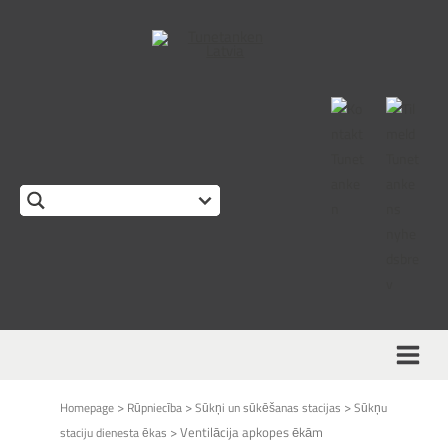
This form is temporarily unavailable.
>
>
>
Homepage
Rūpniecība
Sūkņi un sūkēšanas stacijas
Sūkņu
>
Ventilācija apkopes ēkām
staciju dienesta ēkas