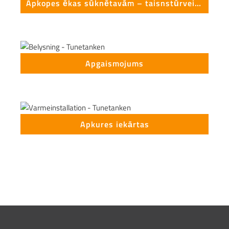
Apkopes ēkas sūknētavām – taisnstūrveida
Apgaismojums
Apkures iekārtas