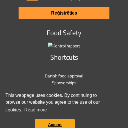
Reģistrēties
Food Safety
Shortcuts
Danish food approval
Sponsorships
Privacy policy
This webpage uses cookies. By continuing to
Cookie policy
browse our website you agree to the use of our
Contact us
cookies.
Read more
Accept
Stationsvej 9