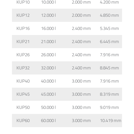
KUP10
10.000 l
2.000 mm
4.200 mm
3
KUP12
12.000 l
2.000 mm
4.850 mm
3
KUP16
16.000 l
2.400 mm
5.345 mm
5
KUP21
21.000 l
2.400 mm
6.445 mm
5
KUP26
26.000 l
2.400 mm
7.916 mm
5
KUP32
32.000 l
2.400 mm
8.845 mm
5
KUP40
40.000 l
3.000 mm
7.916 mm
5
KUP45
45.000 l
3.000 mm
8.319 mm
5
KUP50
50.000 l
3.000 mm
9.019 mm
5
KUP60
60.000 l
3.000 mm
10.419 mm
5