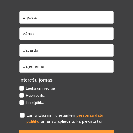
Interešu jomas
Lauksaimniecība
Rūpniecība
Enerģētika
Esmu izlasījis Tunetanken
personas datu
politiku
un ar šo apliecinu, ka piekrītu tai.