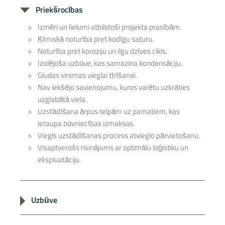
Priekšrocības
Izmēri un lielumi atbilstoši projekta prasībām.
Ķīmiskā noturība pret kodīgu saturu.
Noturība pret koroziju un ilgu dzīves cikls.
Izolējoša uzbūve, kas samazina kondensāciju.
Gludas virsmas vieglai tīrīšanai.
Nav iekšējo savienojumu, kuros varētu uzkrāties
uzglabātā viela.
Uzstādīšana ārpus telpām uz pamatiem, kas
ietaupa būvniecības izmaksas.
Viegls uzstādīšanas process atvieglo pārvietošanu.
Visaptverošs risinājums ar optimālu loģistiku un
ekspluatāciju.
Uzbūve
Slodze: spiediens, vakuums, kustība un citi parametri