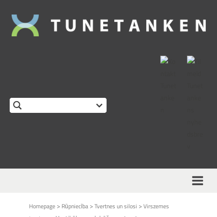
This form is temporarily unavailable.
>
>
>
Homepage
Rūpniecība
Tvertnes un silosi
Virszemes