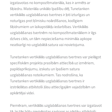
izgatavotas no kompozītmateriāla, kas ir armēts ar
šķiedru. Materiāla unikālo īpašību dēļ, Tunetanken
vertikālās uzglabāšanas tvertnes ir ļoti izturīgas un
noturīgas pret ķīmisku noārdīšanos, kodīgiem
šķidrumiem un laikapstākļu iedarbības. Vertikālās
uzglabāšanas tvertnēm no kompozītmateriāliem ir ilgs
dzīves cikls, un tām nepieciešama minimāla apkope
neatkarīgi no uzglabātā satura vai novietojuma.
Tunetanken vertikālās uzglabāšanas tvertnes var pielāgot
specifiskām projekta prasībām attiecībā uz izmēriem,
papildaprīkojumu, izskatu un īpašiem satura
uzglabāšanas noteikumiem. Tas nodrošina, ka
Tunetanken vertikālās uzglabāšanas tvertnes ir
izstrādātas atbilstoši Jūsu attiecīgajām vajadzībām un
apkārtējai videi.
Piemēram, vertikālās uzglabāšanas tvertnes var izgatavot
tā, lai tās būtu piemērotas saskarei ar pārtiku atbilstoši