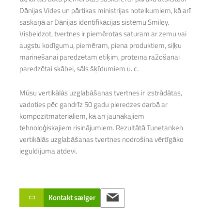
Dānijas Vides un pārtikas ministrijas noteikumiem, kā arī
saskaņā ar Dānijas identifikācijas sistēmu Smiley.
Visbeidzot, tvertnes ir piemērotas saturam ar zemu vai
augstu kodīgumu, piemēram, piena produktiem, siļķu
marinēšanai paredzētam etiķim, proteīna ražošanai
paredzētai skābei, sāls šķīdumiem u. c.
Mūsu vertikālās uzglabāšanas tvertnes ir izstrādātas,
vadoties pēc gandrīz 50 gadu pieredzes darbā ar
kompozītmateriāliem, kā arī jaunākajiem
tehnoloģiskajiem risinājumiem. Rezultātā Tunetanken
vertikālās uzglabāšanas tvertnes nodrošina vērtīgāko
ieguldījuma atdevi.
Kontakt sælger