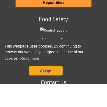
Reģistrēties
Food Safety
Shortcuts
This webpage uses cookies. By continuing to
browse our website you agree to the use of our
Danish food approval
cookies.
Read more
Sponsorships
Privacy policy
Accept
Cookie policy
Contact us
Stationsvej 9
6600 Vejen