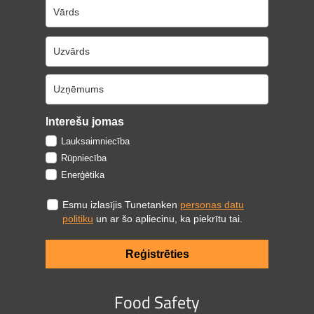
Interešu jomas
Lauksaimniecība
Rūpniecība
Enerģētika
Esmu izlasījis Tunetanken
personas datu
politiku
un ar šo apliecinu, ka piekrītu tai.
Reģistrēties
Food Safety