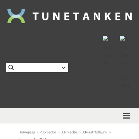
This form is temporarily unavailable.
>
>
>
>
Homepage
Rūpniecība
Būvniecība
Būvizstrādājumi