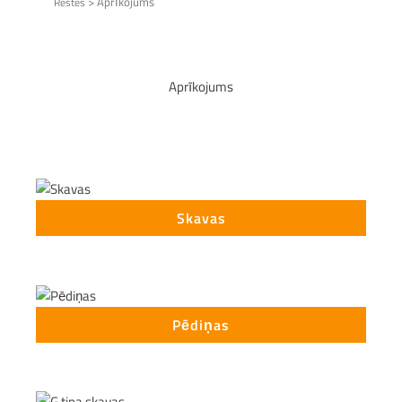
>
Aprīkojums
Restes
Aprīkojums
Skavas
Pēdiņas