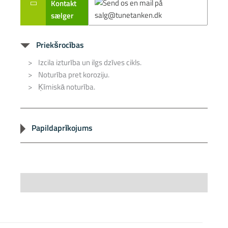
Kontakt
sælger
Priekšrocības
Izcila izturība un ilgs dzīves cikls.
Noturība pret koroziju.
Ķīmiskā noturība.
Papildaprīkojums
Tērauda stiprinājums.
Stiprinājuma elementi, tapskrūves un atloks.
Specifications