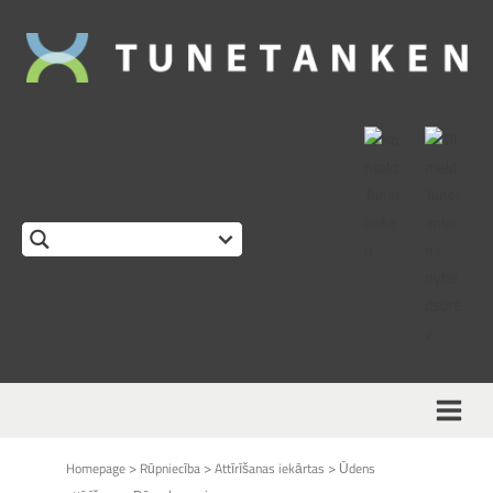
This form is temporarily unavailable.
>
>
>
Homepage
Rūpniecība
Attīrīšanas iekārtas
Ūdens