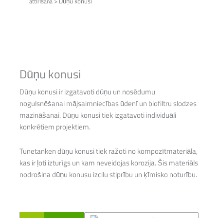
>
Dūņu konusi
attīrīšana
Dūņu konusi
Dūņu konusi ir izgatavoti dūņu un nosēdumu
nogulsnēšanai mājsaimniecības ūdenī un biofiltru slodzes
mazināšanai. Dūņu konusi tiek izgatavoti individuāli
konkrētiem projektiem.
Tunetanken dūņu konusi tiek ražoti no kompozītmateriāla,
kas ir ļoti izturīgs un kam neveidojas korozija. Šis materiāls
nodrošina dūņu konusu izcilu stiprību un ķīmisko noturību.