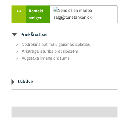
Kontakt
sælger
Priekšrocības
Nodrošina optimālu gaismas izplatību.
Ārkārtīga izturība pret slodzēm.
Augstākā līmeņa drošums.
Uzbūve
Ekskluzīvs un estētisks izskats.
Specifications