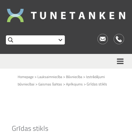
This form is temporarily unavailable.
>
>
>
Homepage
Lauksaimniecība
Būvniecība
Izstrādājumi
>
>
>
Grīdas stikls
būvniecībai
Gaismas šahtas
Aprīkojums
Grīdas stikls