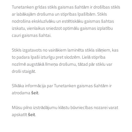
Tunetanken grīdas stikls gaismas šahtām ir drošības stikls
ar labākajām drošuma un stiprības īpašībām. Stikls
nodrošina ekskluzīvāku un estētiskāku gaismas šahtas
izskatu, vienlaikus sniedzot optimālu gaismas izplatību
cauri gaismas šahtai.
Stikls izgatavots no vairākiem laminēta stikla slāņiem, kas
to padara īpaši izturīgu pret slodzēm. Lielā stiprība
nozīmē augstākā līmeņa drošumu, tātad pār stiklu var
droši staigāt.
Sīkāka informācija par Tunetanken gaismas šahtām ir
atrodama
šeit
.
Mūsu pilno izstrādājumu klāstu būvniecības nozarei varat
apskatīt
šeit
.