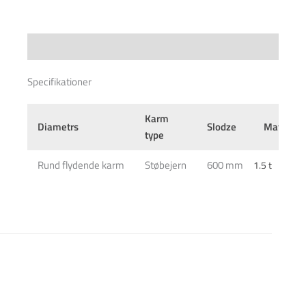
Specifications
Specifikationer
Karm
Diametrs
Slodze
Materiāls
type
Rund flydende karm
Støbejern
600 mm
1.5 t