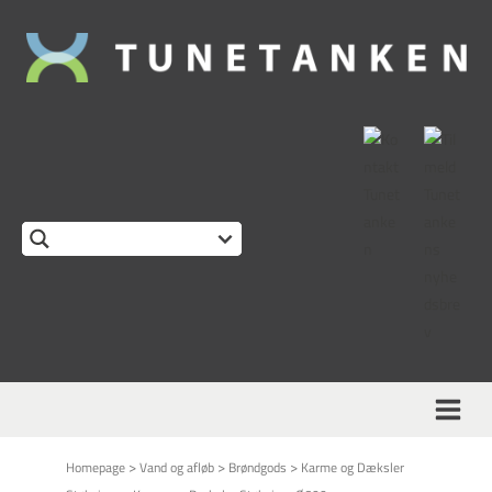
>
>
>
Homepage
Vand og afløb
Brøndgods
Karme og Dæksler