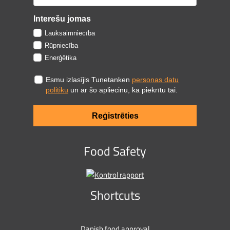
Interešu jomas
Lauksaimniecība
Rūpniecība
Enerģētika
Esmu izlasījis Tunetanken
personas datu
politiku
un ar šo apliecinu, ka piekrītu tai.
Reģistrēties
Food Safety
Shortcuts
Danish food approval