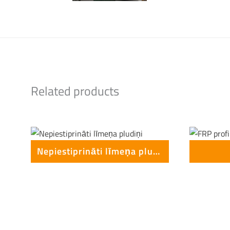
This form is temporarily unavailable.
Related products
Nepiestiprināti līmeņa pludiņi