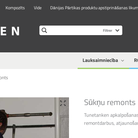
Kompozīts
Vide
Dānijas Pārtikas produktu apstiprināšanas liku
Lauksaimniecība
R
onts
Sūkņu remonts
Tunetanken apkalpošanas 
remontdarbus, atjaunoša