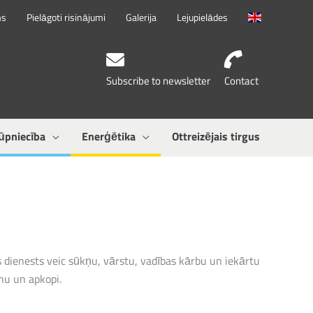
ms
Pielāgoti risinājumi
Galerija
Lejupielādes
Subscribe to newsletter
Contact
ūpniecība
Enerģētika
Ottreizējais tirgus
dienests veic sūkņu, vārstu, vadības kārbu un iekārtu
nu un apkopi.