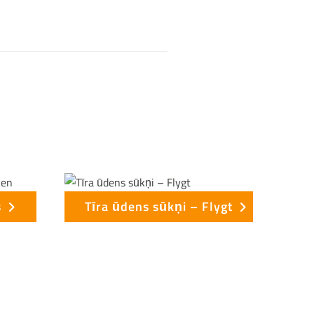
s
Tīra ūdens sūkņi – Flygt