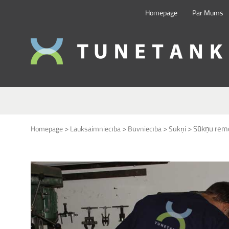
Homepage
Par Mums
>
>
>
>
Sūkņu rem
Homepage
Lauksaimniecība
Būvniecība
Sūkņi