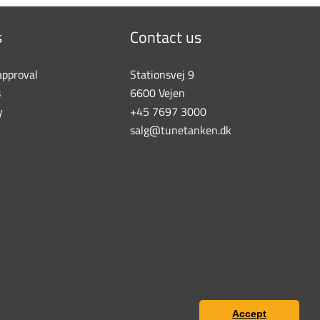
s
Contact us
approval
Stationsvej 9
s
6600 Vejen
y
+45 7697 3000
salg@tunetanken.dk
Accept