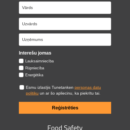
Interešu jomas
Lauksaimniecība
Rūpniecība
Enerģētika
Esmu izlasījis Tunetanken
personas datu
politiku
un ar šo apliecinu, ka piekrītu tai.
Reģistrēties
Food Safety