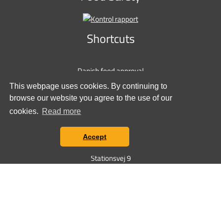
Shortcuts
Danish food approval
Sponsorships
This webpage uses cookies. By continuing to
Privacy policy
browse our website you agree to the use of our
Cookie policy
cookies.
Read more
Contact us
Accept
Stationsvej 9
6600 Vejen
+45 7697 3000
salg@tunetanken.dk