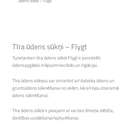
ūdens sūkņi – Flygt
Tīra ūdens sūkņi – Flygt
Tunetanken tīra ūdens sūkņi Flygt ir paredzēti
ūdensapgādei mājsaimniecībās un irigācijai.
Tīra ūdens sūkņus var izmantot arī dabiska ūdens un
gruntsūdens sūknēšanai no akām, kā arī lopu dzeramā
ūdens sūknēšanai.
Tīra ūdens sūkņi ir pieejami ar vai bez līmeņa slēdža,
darbības uzsākšanai/apturēšanai.