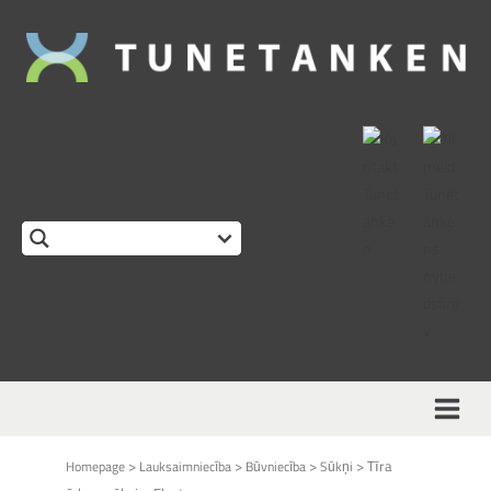
This form is temporarily unavailable.
>
>
>
>
Tīra
Homepage
Lauksaimniecība
Būvniecība
Sūkņi